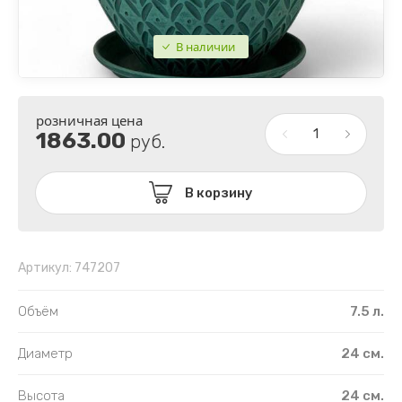
ИНТЕРЬЕР
ТОСКАНА
В наличии
МИЛЛЕНИУМ
ТЕК-А-ТЕК
ПУШКИНО
ТЕХПЛАСТ
розничная цена
2 сорт горшки
ПОДДОНЫ ПЛАСТИКОВЫЕ
1863.00
руб.
ПЛАСТИК РАСПРОДАЖА
В корзину
Артикул:
747207
Объём
7.5 л.
Диаметр
24 см.
Высота
24 см.