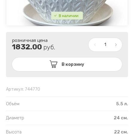
ИНТЕРЬЕР
ТОСКАНА
В наличии
МИЛЛЕНИУМ
ТЕК-А-ТЕК
ПУШКИНО
ТЕХПЛАСТ
розничная цена
2 сорт горшки
ПОДДОНЫ ПЛАСТИКОВЫЕ
1832.00
руб.
ПЛАСТИК РАСПРОДАЖА
В корзину
Артикул:
744770
Объём
5.5 л.
Диаметр
24 см.
Высота
22 см.