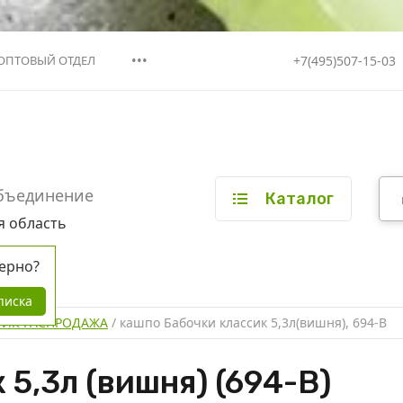
•••
+7(495)507-15-03
ОПТОВЫЙ ОТДЕЛ
бъединение
Каталог
я область
ерно?
писка
ТИК РАСПРОДАЖА
 / 
кашпо Бабочки классик 5,3л(вишня), 694-В
5,3л (вишня) (694-В)