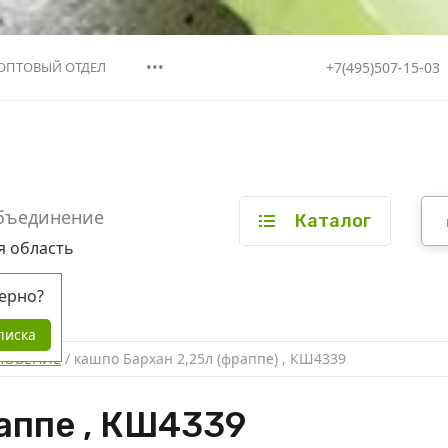
•••
+7(495)507-15-03
ОПТОВЫЙ ОТДЕЛ
бъединение
Каталог
я область
ерно?
писка
НОВЕНИЕ
 / 
кашпо Бархан 2,25л (фраппе) , КШ4339
аппе , КШ4339