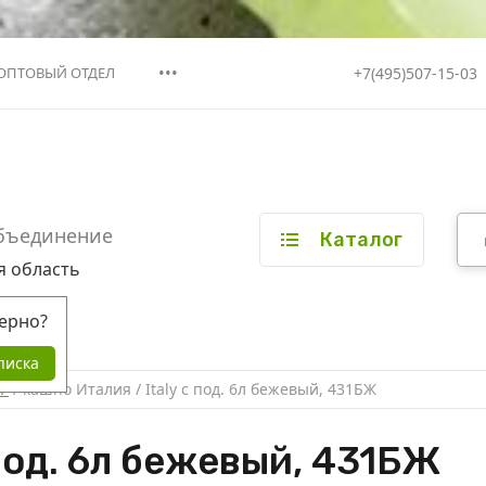
•••
+7(495)507-15-03
ОПТОВЫЙ ОТДЕЛ
бъединение
Каталог
я область
ерно?
писка
Р
 / 
кашпо Италия / Italy с под. 6л бежевый, 431БЖ
 под. 6л бежевый, 431БЖ