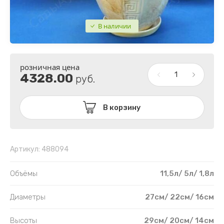
ИНТЕРЬЕР
ТОСКАНА
В наличии
МИЛЛЕНИУМ
ТЕК-А-ТЕК
ПУШКИНО
ТЕХПЛАСТ
розничная цена
2 сорт горшки
ПОДДОНЫ ПЛАСТИКОВЫЕ
4328.00
руб.
ПЛАСТИК РАСПРОДАЖА
В корзину
Артикул:
488094
Объёмы
11,5л/ 5л/ 1,8л
Диаметры
27см/ 22см/ 16см
Высоты
29см/ 20см/ 14см